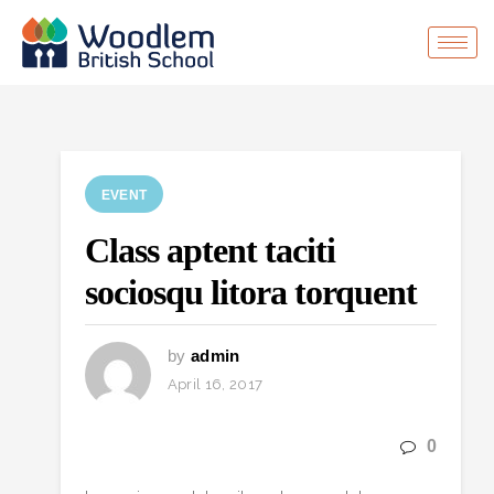
EVENT
Class aptent taciti
sociosqu litora torquent
by
admin
April 16, 2017
0