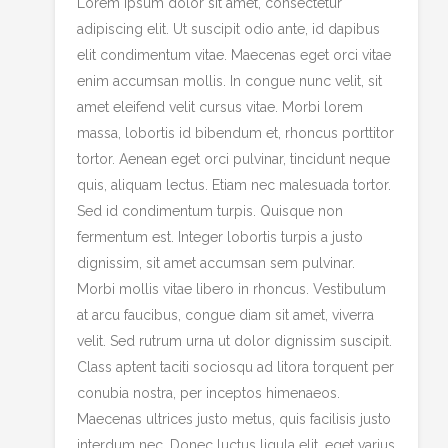
Lorem ipsum dolor sit amet, consectetur
adipiscing elit. Ut suscipit odio ante, id dapibus
elit condimentum vitae. Maecenas eget orci vitae
enim accumsan mollis. In congue nunc velit, sit
amet eleifend velit cursus vitae. Morbi lorem
massa, lobortis id bibendum et, rhoncus porttitor
tortor. Aenean eget orci pulvinar, tincidunt neque
quis, aliquam lectus. Etiam nec malesuada tortor.
Sed id condimentum turpis. Quisque non
fermentum est. Integer lobortis turpis a justo
dignissim, sit amet accumsan sem pulvinar.
Morbi mollis vitae libero in rhoncus. Vestibulum
at arcu faucibus, congue diam sit amet, viverra
velit. Sed rutrum urna ut dolor dignissim suscipit.
Class aptent taciti sociosqu ad litora torquent per
conubia nostra, per inceptos himenaeos.
Maecenas ultrices justo metus, quis facilisis justo
interdum nec. Donec luctus ligula elit, eget varius