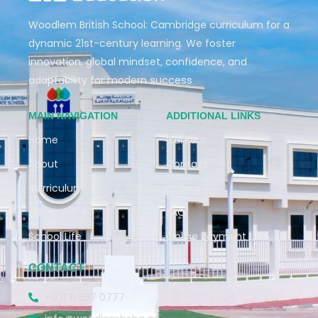
Woodlem British School: Cambridge curriculum for a
dynamic 21st-century learning. We foster
innovation, global mindset, confidence, and
adaptability for modern success
MAIN NAVIGATION
ADDITIONAL LINKS
Home
Careers
About
Contact
Curriculum
Gallery
Admissions
FAQ
School Life
Online Payment
CONTACT
+971 6 557 0777