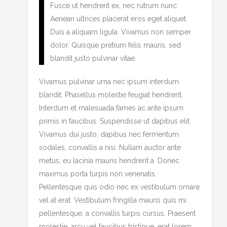
Fusce ut hendrerit ex, nec rutrum nunc.
Aenean ultrices placerat eros eget aliquet.
Duis a aliquam ligula. Vivamus non semper
dolor. Quisque pretium felis mauris, sed
blandit justo pulvinar vitae.
Vivamus pulvinar urna nec ipsum interdum
blandit. Phasellus molestie feugiat hendrerit.
Interdum et malesuada fames ac ante ipsum
primis in faucibus. Suspendisse ut dapibus elit.
Vivamus dui justo, dapibus nec fermentum
sodales, convallis a nisi. Nullam auctor ante
metus, eu lacinia mauris hendrerit a. Donec
maximus porta turpis non venenatis.
Pellentesque quis odio nec ex vestibulum ornare
vel at erat. Vestibulum fringilla mauris quis mi
pellentesque, a convallis turpis cursus. Praesent
molestie, arcu vel faucibus tristique, erat lorem