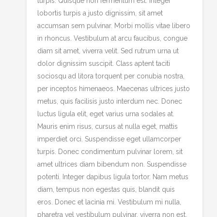
turpis. Quisque non fermentum est. Integer
lobortis turpis a justo dignissim, sit amet
accumsan sem pulvinar. Morbi mollis vitae libero
in rhoncus. Vestibulum at arcu faucibus, congue
diam sit amet, viverra velit. Sed rutrum urna ut
dolor dignissim suscipit. Class aptent taciti
sociosqu ad litora torquent per conubia nostra,
per inceptos himenaeos. Maecenas ultrices justo
metus, quis facilisis justo interdum nec. Donec
luctus ligula elit, eget varius urna sodales at.
Mauris enim risus, cursus at nulla eget, mattis
imperdiet orci. Suspendisse eget ullamcorper
turpis. Donec condimentum pulvinar lorem, sit
amet ultrices diam bibendum non. Suspendisse
potenti. Integer dapibus ligula tortor. Nam metus
diam, tempus non egestas quis, blandit quis
eros. Donec et lacinia mi. Vestibulum mi nulla,
pharetra vel vestibulum pulvinar, viverra non est.