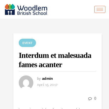
EVENT
Interdum et malesuada
fames acanter
by
admin
April 15, 2017
0