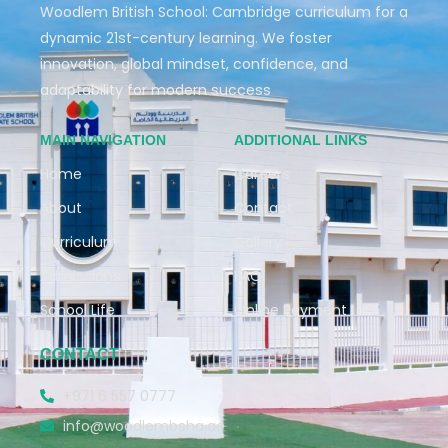
Woodlem British School: Cambridge curriculum for a
dynamic 21st-century learning. We foster
innovation, global mindset, confidence, and
adaptability for modern success
MAIN NAVIGATION
ADDITIONAL LINKS
Home
Careers
About
Contact
Curriculum
Gallery
Admissions
FAQ
School Life
Online Payment
CONTACT
+971 6 557 0777
info@woodlembsha.ae