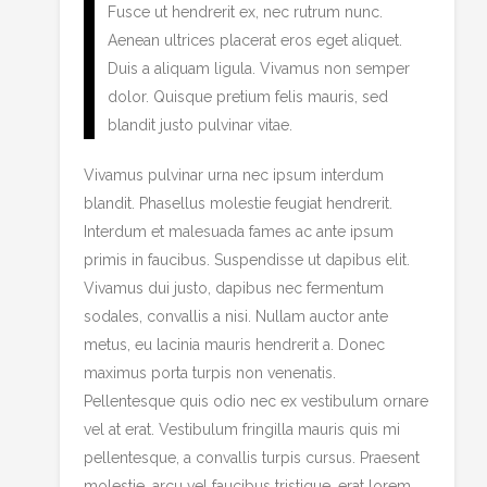
Fusce ut hendrerit ex, nec rutrum nunc.
Aenean ultrices placerat eros eget aliquet.
Duis a aliquam ligula. Vivamus non semper
dolor. Quisque pretium felis mauris, sed
blandit justo pulvinar vitae.
Vivamus pulvinar urna nec ipsum interdum
blandit. Phasellus molestie feugiat hendrerit.
Interdum et malesuada fames ac ante ipsum
primis in faucibus. Suspendisse ut dapibus elit.
Vivamus dui justo, dapibus nec fermentum
sodales, convallis a nisi. Nullam auctor ante
metus, eu lacinia mauris hendrerit a. Donec
maximus porta turpis non venenatis.
Pellentesque quis odio nec ex vestibulum ornare
vel at erat. Vestibulum fringilla mauris quis mi
pellentesque, a convallis turpis cursus. Praesent
molestie, arcu vel faucibus tristique, erat lorem