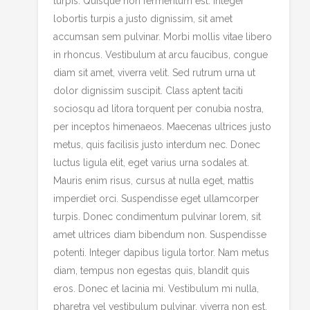
turpis. Quisque non fermentum est. Integer
lobortis turpis a justo dignissim, sit amet
accumsan sem pulvinar. Morbi mollis vitae libero
in rhoncus. Vestibulum at arcu faucibus, congue
diam sit amet, viverra velit. Sed rutrum urna ut
dolor dignissim suscipit. Class aptent taciti
sociosqu ad litora torquent per conubia nostra,
per inceptos himenaeos. Maecenas ultrices justo
metus, quis facilisis justo interdum nec. Donec
luctus ligula elit, eget varius urna sodales at.
Mauris enim risus, cursus at nulla eget, mattis
imperdiet orci. Suspendisse eget ullamcorper
turpis. Donec condimentum pulvinar lorem, sit
amet ultrices diam bibendum non. Suspendisse
potenti. Integer dapibus ligula tortor. Nam metus
diam, tempus non egestas quis, blandit quis
eros. Donec et lacinia mi. Vestibulum mi nulla,
pharetra vel vestibulum pulvinar, viverra non est.