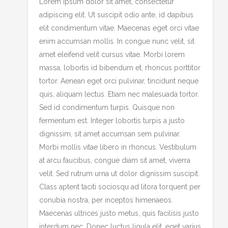
Lorem ipsum dolor sit amet, consectetur
adipiscing elit. Ut suscipit odio ante, id dapibus
elit condimentum vitae. Maecenas eget orci vitae
enim accumsan mollis. In congue nunc velit, sit
amet eleifend velit cursus vitae. Morbi lorem
massa, lobortis id bibendum et, rhoncus porttitor
tortor. Aenean eget orci pulvinar, tincidunt neque
quis, aliquam lectus. Etiam nec malesuada tortor.
Sed id condimentum turpis. Quisque non
fermentum est. Integer lobortis turpis a justo
dignissim, sit amet accumsan sem pulvinar.
Morbi mollis vitae libero in rhoncus. Vestibulum
at arcu faucibus, congue diam sit amet, viverra
velit. Sed rutrum urna ut dolor dignissim suscipit.
Class aptent taciti sociosqu ad litora torquent per
conubia nostra, per inceptos himenaeos.
Maecenas ultrices justo metus, quis facilisis justo
interdum nec. Donec luctus ligula elit, eget varius